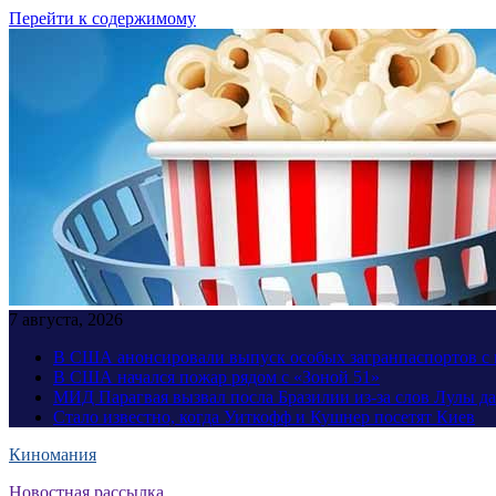
Перейти к содержимому
7 августа, 2026
В США анонсировали выпуск особых загранпаспортов с 
В США начался пожар рядом с «Зоной 51»
МИД Парагвая вызвал посла Бразилии из-за слов Лулы д
Стало известно, когда Уиткофф и Кушнер посетят Киев
Киномания
Новостная рассылка