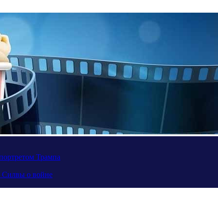
портретом Трампа
а Силвы о войне