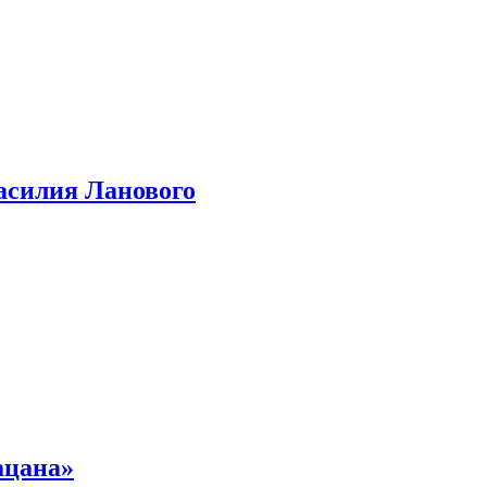
асилия Ланового
ацана»