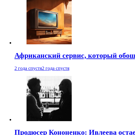
Африканский сервис, который обоше
2 года спустя
2 года спустя
Продюсер Кононенко: Ивлеева остае