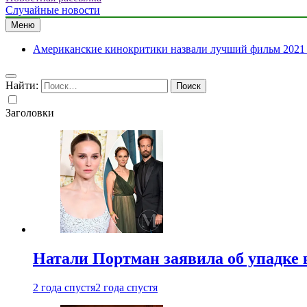
Случайные новости
Меню
Американские кинокритики назвали лучший фильм 2021 
Найти:
Заголовки
Натали Портман заявила об упадке 
2 года спустя
2 года спустя