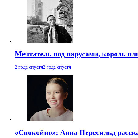
Мечтатель под парусами, король пл
2 года спустя
2 года спустя
«Спокойно»: Анна Пересильд расска