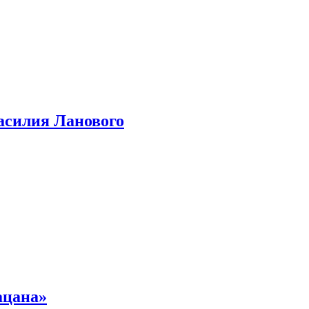
асилия Ланового
ацана»