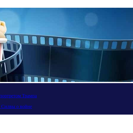
портретом Трампа
а Силвы о войне