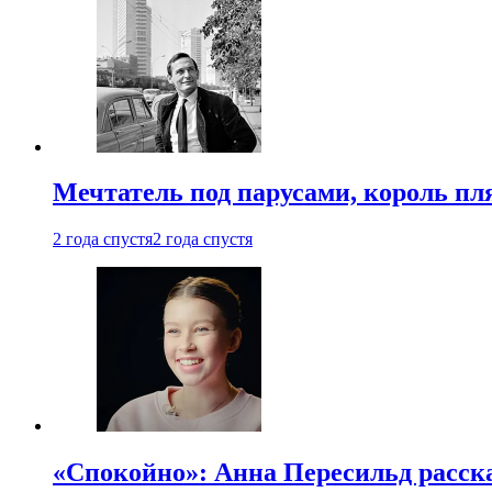
Мечтатель под парусами, король пл
2 года спустя
2 года спустя
«Спокойно»: Анна Пересильд расска