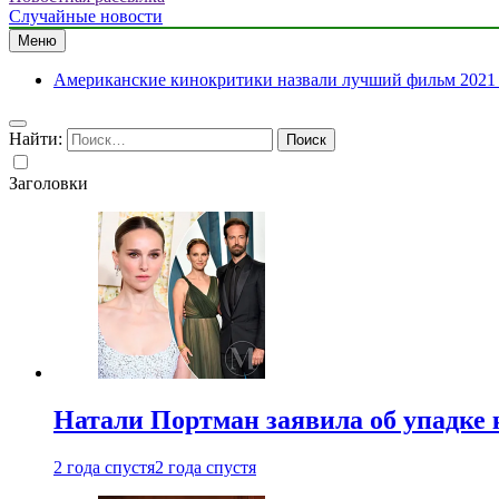
Случайные новости
Меню
Американские кинокритики назвали лучший фильм 2021 
Найти:
Заголовки
Натали Портман заявила об упадке 
2 года спустя
2 года спустя