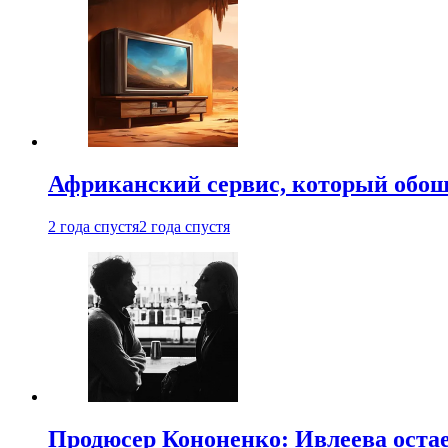
Африканский сервис, который обоше
2 года спустя
2 года спустя
Продюсер Кононенко: Ивлеева остае