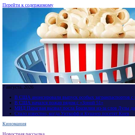
Перейти к содержимому
7 августа, 2026
В США анонсировали выпуск особых загранпаспортов с 
В США начался пожар рядом с «Зоной 51»
МИД Парагвая вызвал посла Бразилии из-за слов Лулы д
Стало известно, когда Уиткофф и Кушнер посетят Киев
Киномания
Новостная рассылка