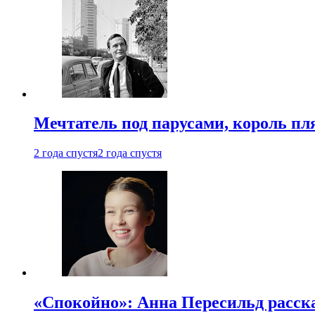
Мечтатель под парусами, король пл
2 года спустя
2 года спустя
«Спокойно»: Анна Пересильд расска