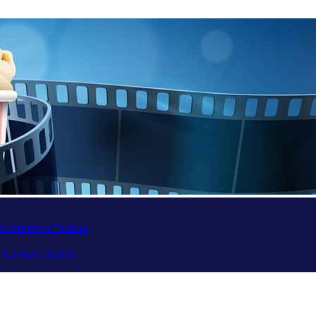
портретом Трампа
а Силвы о войне