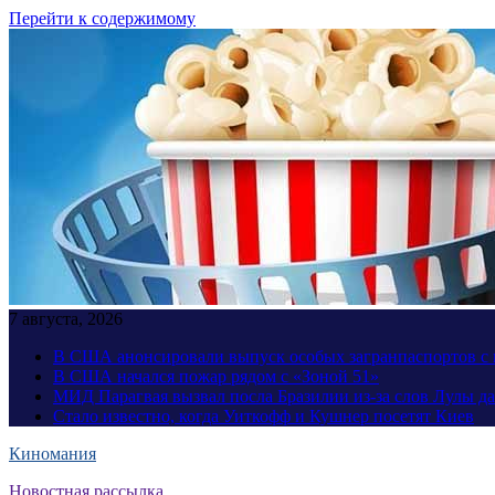
Перейти к содержимому
7 августа, 2026
В США анонсировали выпуск особых загранпаспортов с 
В США начался пожар рядом с «Зоной 51»
МИД Парагвая вызвал посла Бразилии из-за слов Лулы д
Стало известно, когда Уиткофф и Кушнер посетят Киев
Киномания
Новостная рассылка