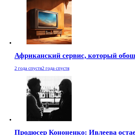
Африканский сервис, который обоше
2 года спустя
2 года спустя
Продюсер Кононенко: Ивлеева остае