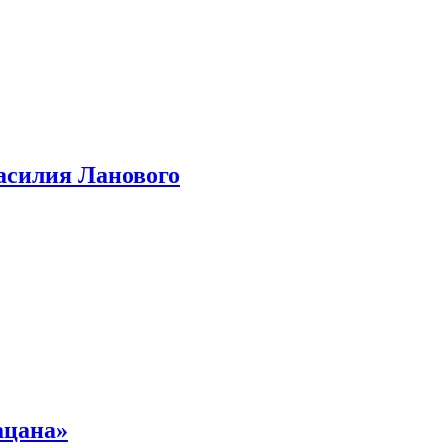
асилия Ланового
ацана»