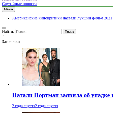
Случайные новости
Меню
Американские кинокритики назвали лучший фильм 2021 
Найти:
Заголовки
Натали Портман заявила об упадке 
2 года спустя
2 года спустя