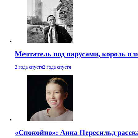
Мечтатель под парусами, король пл
2 года спустя
2 года спустя
«Спокойно»: Анна Пересильд расска