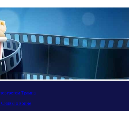
портретом Трампа
а Силвы о войне