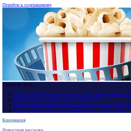
Перейти к содержимому
6 августа, 2026
В США анонсировали выпуск особых загранпаспортов с 
В США начался пожар рядом с «Зоной 51»
МИД Парагвая вызвал посла Бразилии из-за слов Лулы д
Стало известно, когда Уиткофф и Кушнер посетят Киев
Киномания
Новостная рассылка