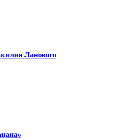
асилия Ланового
ацана»