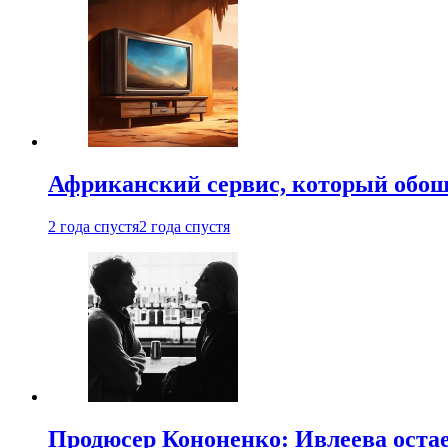
Африканский сервис, который обоше
2 года спустя
2 года спустя
Продюсер Кононенко: Ивлеева остае