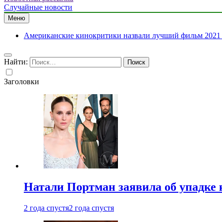
Случайные новости
Меню
Американские кинокритики назвали лучший фильм 2021 
Найти:
Заголовки
Натали Портман заявила об упадке 
2 года спустя
2 года спустя