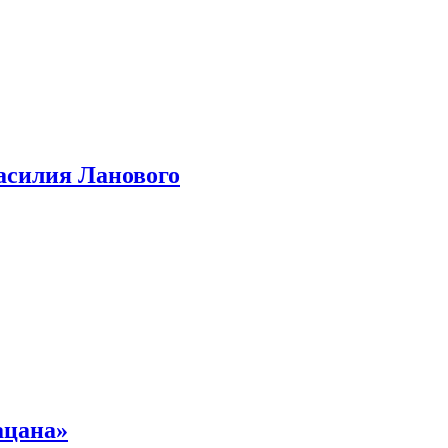
асилия Ланового
ацана»