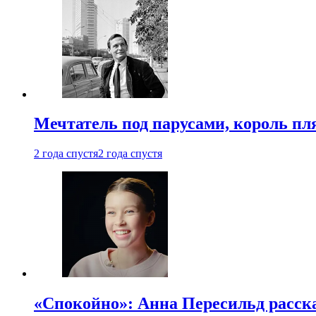
Мечтатель под парусами, король пл
2 года спустя
2 года спустя
«Спокойно»: Анна Пересильд расска