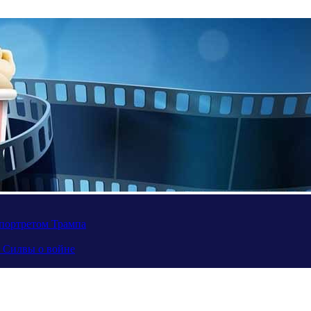
портретом Трампа
а Силвы о войне