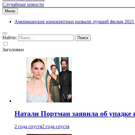
Случайные новости
Меню
Американские кинокритики назвали лучший фильм 2021 
Найти:
Заголовки
Натали Портман заявила об упадке 
2 года спустя
2 года спустя