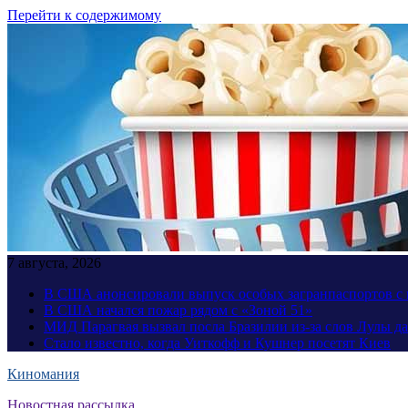
Перейти к содержимому
7 августа, 2026
В США анонсировали выпуск особых загранпаспортов с 
В США начался пожар рядом с «Зоной 51»
МИД Парагвая вызвал посла Бразилии из-за слов Лулы д
Стало известно, когда Уиткофф и Кушнер посетят Киев
Киномания
Новостная рассылка