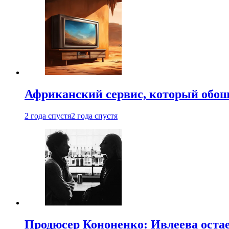
Африканский сервис, который обоше
2 года спустя
2 года спустя
Продюсер Кононенко: Ивлеева остае