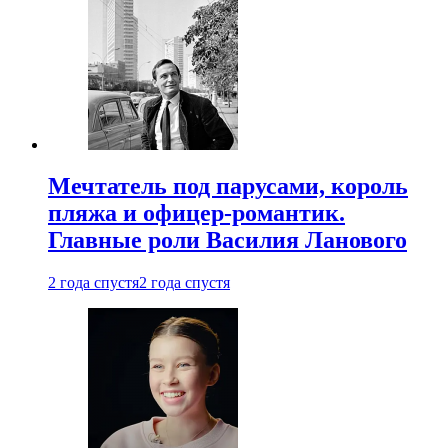
Мечтатель под парусами, король
пляжа и офицер-романтик.
Главные роли Василия Ланового
2 года спустя
2 года спустя