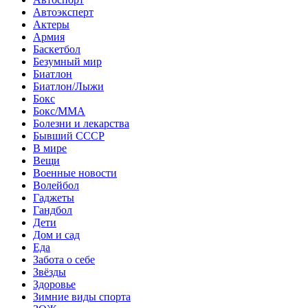
Автоэксперт
Актеры
Армия
Баскетбол
Безумный мир
Биатлон
Биатлон/Лыжи
Бокс
Бокс/MMA
Болезни и лекарства
Бывший СССР
В мире
Вещи
Военные новости
Волейбол
Гаджеты
Гандбол
Дети
Дом и сад
Еда
Забота о себе
Звёзды
Здоровье
Зимние виды спорта