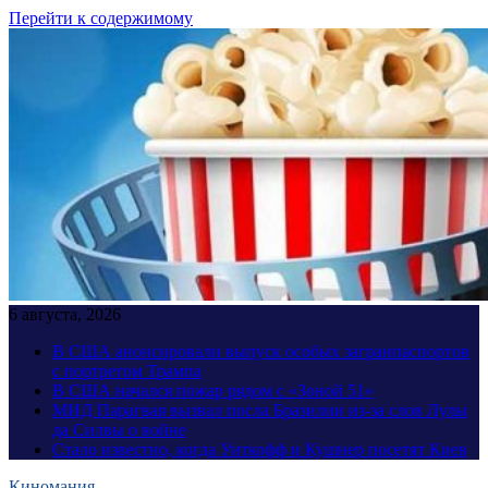
Перейти к содержимому
6 августа, 2026
В США анонсировали выпуск особых загранпаспортов
с портретом Трампа
В США начался пожар рядом с «Зоной 51»
МИД Парагвая вызвал посла Бразилии из-за слов Лулы
да Силвы о войне
Стало известно, когда Уиткофф и Кушнер посетят Киев
Киномания