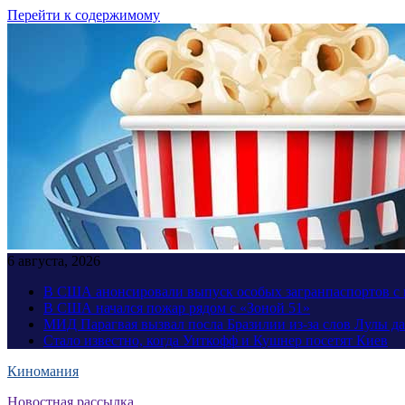
Перейти к содержимому
6 августа, 2026
В США анонсировали выпуск особых загранпаспортов с 
В США начался пожар рядом с «Зоной 51»
МИД Парагвая вызвал посла Бразилии из-за слов Лулы д
Стало известно, когда Уиткофф и Кушнер посетят Киев
Киномания
Новостная рассылка