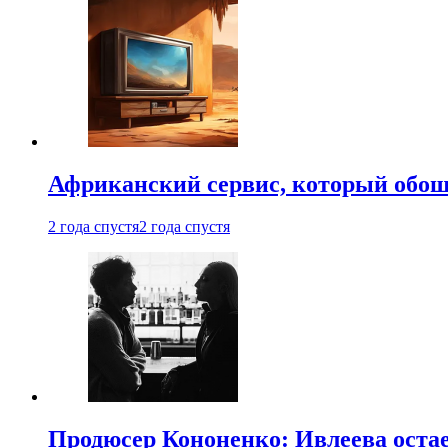
Африканский сервис, который обоше
2 года спустя
2 года спустя
Продюсер Кононенко: Ивлеева остае