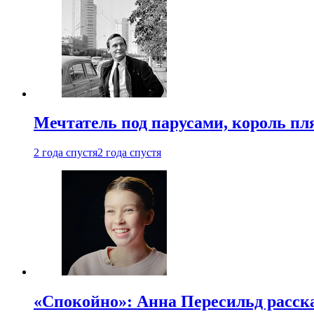
Мечтатель под парусами, король пл
2 года спустя
2 года спустя
«Спокойно»: Анна Пересильд расска