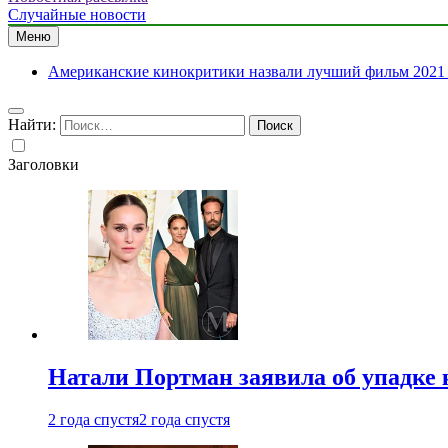
Случайные новости
Меню
Американские кинокритики назвали лучший фильм 2021 
Найти:
Заголовки
Натали Портман заявила об упадке 
2 года спустя
2 года спустя