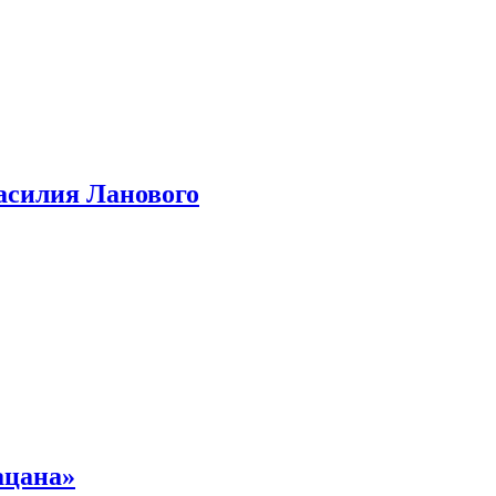
асилия Ланового
ацана»