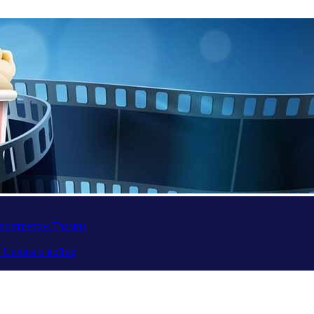
портретом Трампа
а Силвы о войне