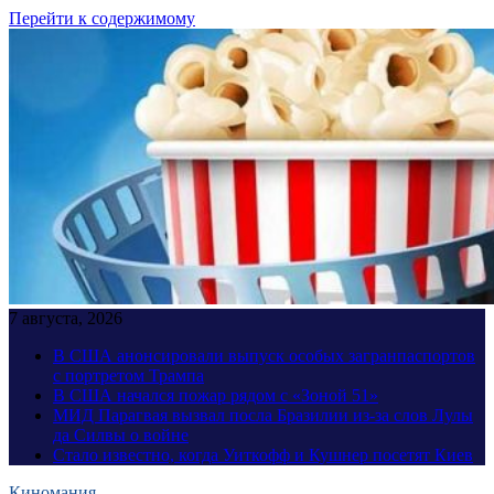
Перейти к содержимому
7 августа, 2026
В США анонсировали выпуск особых загранпаспортов
с портретом Трампа
В США начался пожар рядом с «Зоной 51»
МИД Парагвая вызвал посла Бразилии из-за слов Лулы
да Силвы о войне
Стало известно, когда Уиткофф и Кушнер посетят Киев
Киномания