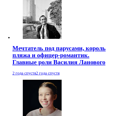
Мечтатель под парусами, король
пляжа и офицер-романтик.
Главные роли Василия Ланового
2 года спустя
2 года спустя