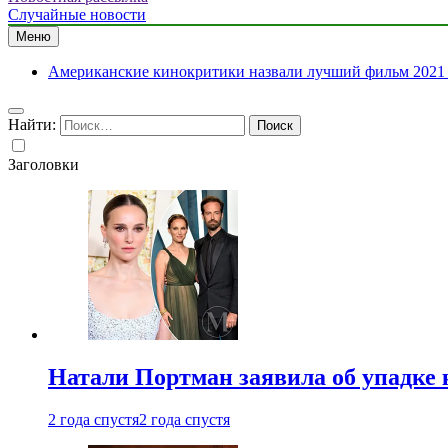
Случайные новости
Меню
Американские кинокритики назвали лучший фильм 2021 
Найти:
Заголовки
Натали Портман заявила об упадке 
2 года спустя
2 года спустя