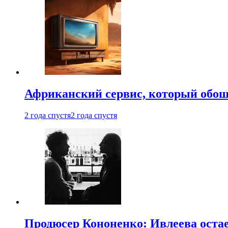
Африканский сервис, который обоше
2 года спустя
2 года спустя
Продюсер Кононенко: Ивлеева остае