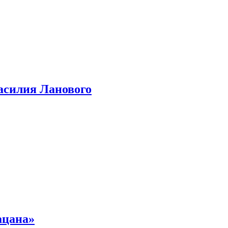
асилия Ланового
ацана»