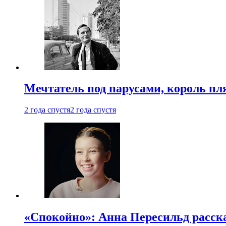
Мечтатель под парусами, король пл
2 года спустя
2 года спустя
«Спокойно»: Анна Пересильд расска