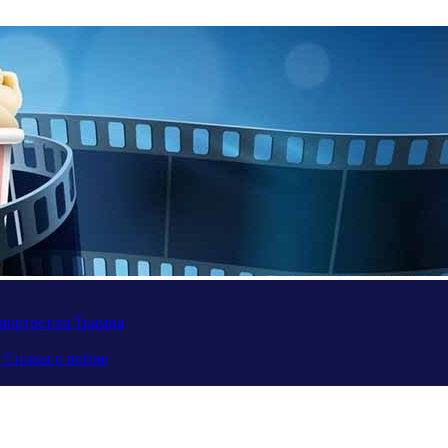
портретом Трампа
а Силвы о войне