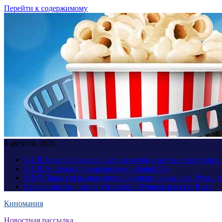
Перейти к содержимому
6 августа, 2026
В США анонсировали выпуск особых загранпаспортов с 
В США начался пожар рядом с «Зоной 51»
МИД Парагвая вызвал посла Бразилии из-за слов Лулы д
Стало известно, когда Уиткофф и Кушнер посетят Киев
Киномания
Новостная рассылка