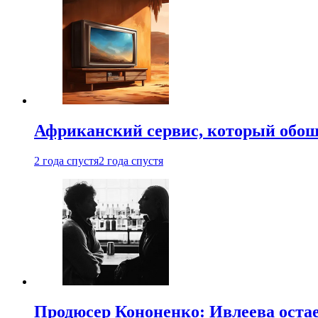
Африканский сервис, который обоше
2 года спустя
2 года спустя
Продюсер Кононенко: Ивлеева остае