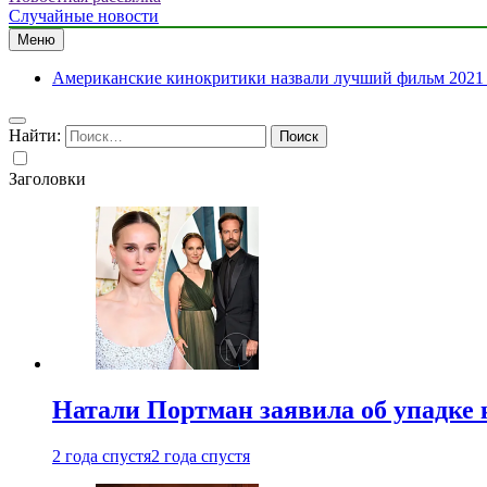
Случайные новости
Меню
Американские кинокритики назвали лучший фильм 2021 
Найти:
Заголовки
Натали Портман заявила об упадке 
2 года спустя
2 года спустя