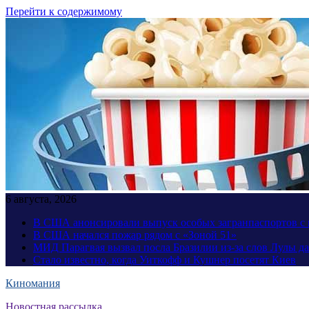
Перейти к содержимому
6 августа, 2026
В США анонсировали выпуск особых загранпаспортов с 
В США начался пожар рядом с «Зоной 51»
МИД Парагвая вызвал посла Бразилии из-за слов Лулы д
Стало известно, когда Уиткофф и Кушнер посетят Киев
Киномания
Новостная рассылка