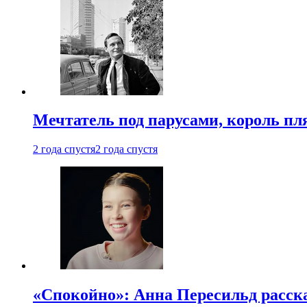
Мечтатель под парусами, король пл
2 года спустя
2 года спустя
«Спокойно»: Анна Пересильд расска