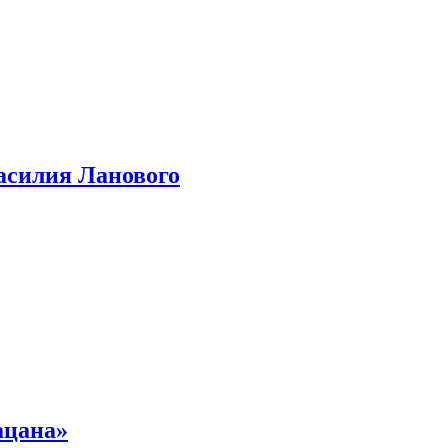
асилия Ланового
ацана»