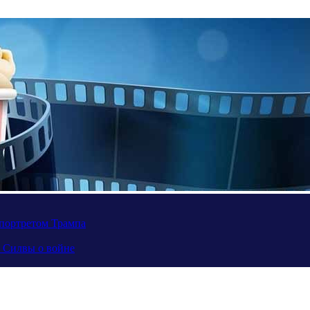
портретом Трампа
а Силвы о войне